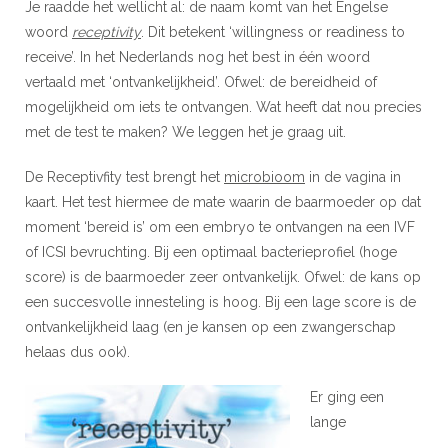
Je raadde het wellicht al: de naam komt van het Engelse
woord
receptivity
.
Dit betekent
‘
willingness or readiness to
receive’. In het Nederlands nog het best in één woord
vertaald met
‘ontvankelijkheid’. Ofwel: de bereidheid of
mogelijkheid om iets te ontvangen. Wat heeft dat nou precies
met de test te maken? We leggen het je graag uit.
De Receptivfity test brengt het
microbioom
in de vagina in
kaart. Het test hiermee de mate waarin de baarmoeder op dat
moment ‘bereid is’ om een embryo te ontvangen na een IVF
of ICSI bevruchting. Bij een optimaal bacterieprofiel (hoge
score) is de baarmoeder zeer ontvankelijk. Ofwel: de kans op
een succesvolle innesteling is hoog. Bij een lage score is de
ontvankelijkheid laag (en je kansen op een zwangerschap
helaas dus ook).
Er ging een
lange