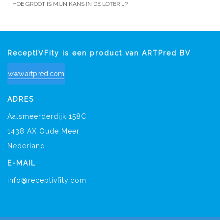
HOE GROOT IS MIJN KANS IN DE LOTERIJ?
ReceptIVFity is een product van ARTPred BV
www.artpred.com
ADRES
Aalsmeerderdijk 158C
1438 AX Oude Meer
Nederland
E-MAIL
info@receptivfity.com