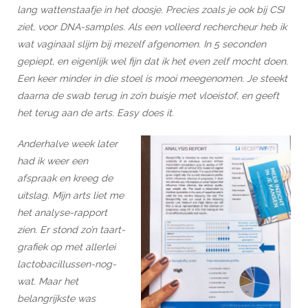
lang wattenstaafje in het doosje. Precies zoals je ook bij CSI
ziet, voor DNA-samples. Als een volleerd rechercheur heb ik
wat vaginaal slijm bij mezelf afgenomen. In 5 seconden
gepiept, en eigenlijk wel fijn dat ik het even zelf mocht doen.
Een keer minder in die stoel is mooi meegenomen. Je steekt
daarna de swab terug in zo’n buisje met vloeistof, en geeft
het terug aan de arts. Easy does it.
Anderhalve week later
had ik weer een
afspraak en kreeg de
uitslag. Mijn arts liet me
het analyse-rapport
zien. Er stond zo’n taart-
grafiek op met allerlei
lactobacillussen-nog-
wat. Maar het
belangrijkste was