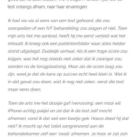
test onlangs afnam, naar haar ervaringen.
Ik had via-via al eens van een test gehoord, die zou
voorspellen of een IVF behandeling zou slagen of niet. Toen
mijn arts het me aanbod, heeft hij me eerst verteld wat het
inhoudt. Ik kreeg ook een patiëntenfolder waar alles helder
stond uitgelegd. Duidelijk verhaal: Als ik een hoge score zou
krijgen, was het nog steeds niet zeker dat ik zwanger zou
worden na de terugplaatsing. Maar als de score laag zou
zijn, weet je dat de kans op succes echt heel klein is. Wat ik
in dat geval zou doen, wist ik nog niet zeker… eerst die test
maar eens doen.
Toen de arts me het doosje gaf (verrassing: een mooi wit
iPhone-achtig pakje) en zei dat ik de test zelf mocht
afnemen, vond ik dat wel een beetje gek. Hoezo deed hij dat
niet? Ik mocht op het toilet aangrenzend aan de
behandelkamer zelf een ‘swab’ afnemen. Ja hoor, er zat zo’n