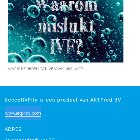
WAT IS DE REDEN DAT IVF VAAK MISLUKT?
ReceptIVFity is een product van ARTPred BV
www.artpred.com
ADRES