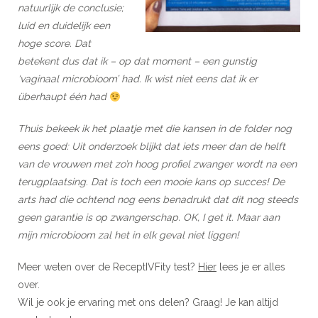
natuurlijk de conclusie;
luid en duidelijk een
hoge score. Dat
betekent dus dat ik – op dat moment – een gunstig
‘vaginaal microbioom’ had. Ik wist niet eens dat ik er
überhaupt één had
Thuis bekeek ik het plaatje met die kansen in de folder nog
eens goed: Uit onderzoek blijkt dat iets meer dan de helft
van de vrouwen met zo’n hoog profiel zwanger wordt na een
terugplaatsing. Dat is toch een mooie kans op succes! De
arts had die ochtend nog eens benadrukt dat dit nog steeds
geen garantie is op zwangerschap. OK, I get it. Maar aan
mijn microbioom zal het in elk geval niet liggen!
Meer weten over de ReceptIVFity test?
Hier
lees je er alles
over.
Wil je ook je ervaring met ons delen? Graag! Je kan altijd